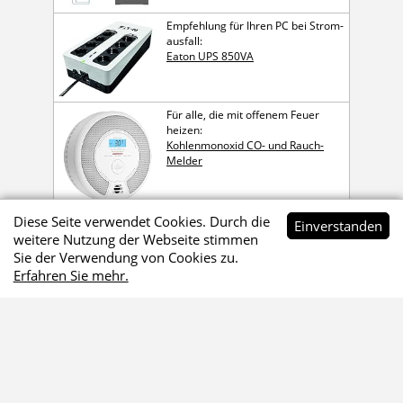
Empfehlung für Ihren PC bei Strom­
ausfall:
Eaton UPS 850VA
Für alle, die mit offenem Feuer
heizen:
Kohlen­mon­oxid CO- und Rauch-
Melder
Diese Seite verwendet Cookies. Durch die
Ein­ver­standen
weitere Nutzung der Webseite stimmen
Sie der Verwendung von Cookies zu.
Werbehinweis
Erfahren Sie mehr.
Die mit
gekennzeichneten Links sind Affiliate-Links.
Wenn du über diese Links bestellst, erhalte ich eine kleine
Provision, die mir hilft, dieses Onlineangebot zu
finanzieren. Für dich kostet das keinen Cent mehr.
Danke
für deine Unterstützung.