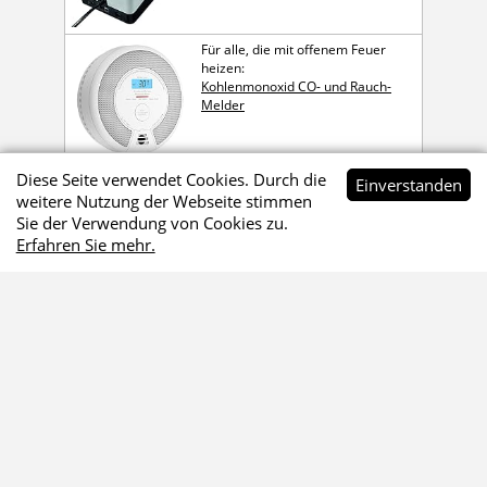
Für alle, die mit offenem Feuer
heizen:
Kohlen­mon­oxid CO- und Rauch-
Melder
Diese Seite verwendet Cookies. Durch die
Ein­ver­standen
weitere Nutzung der Webseite stimmen
Sie der Verwendung von Cookies zu.
Werbehinweis
Erfahren Sie mehr.
Die mit
gekennzeichneten Links sind Affiliate-Links.
Wenn du über diese Links bestellst, erhalte ich eine kleine
Provision, die mir hilft, dieses Onlineangebot zu
finanzieren. Für dich kostet das keinen Cent mehr.
Danke
für deine Unterstützung.
Impressum
•
Datenschutz