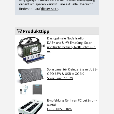
ordentlich sparen kannst. Eine aktuelle Übersicht
findest du auf
dieser Seite
.
Produkttipp
Das optimale Notfallradio:
DAB+ und UKW-Empfang, Solar-
und Kurbelbetrieb, Notleuchte u. a.
m.
Solarpanel für Kleingeräte mit USB-
C PD 65W & USB-A QC 3.0
Solar-Panel 110 W
Empfehlung für Ihren PC bei Strom­
ausfall:
Eaton UPS 850VA