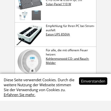
Solar-Panel 110 W
Empfehlung für Ihren PC bei Strom­
ausfall:
Eaton UPS 850VA
Für alle, die mit offenem Feuer
heizen:
Kohlen­mon­oxid CO- und Rauch-
Melder
Diese Seite verwendet Cookies. Durch die
Ein­ver­standen
weitere Nutzung der Webseite stimmen
Sie der Verwendung von Cookies zu.
Werbehinweis
Erfahren Sie mehr.
Die mit
gekennzeichneten Links sind Affiliate-Links.
Wenn du über diese Links bestellst, erhalte ich eine kleine
Provision, die mir hilft, dieses Onlineangebot zu
finanzieren. Für dich kostet das keinen Cent mehr.
Danke