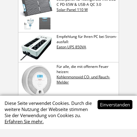
C PD 65W & USB-A QC 3.0
Solar-Panel 110 W
Empfehlung für Ihren PC bei Strom­
ausfall:
Eaton UPS 850VA
Für alle, die mit offenem Feuer
heizen:
Kohlen­mon­oxid CO- und Rauch-
Melder
Diese Seite verwendet Cookies. Durch die
Ein­ver­standen
weitere Nutzung der Webseite stimmen
Sie der Verwendung von Cookies zu.
Werbehinweis
Erfahren Sie mehr.
Die mit
gekennzeichneten Links sind Affiliate-Links.
Wenn du über diese Links bestellst, erhalte ich eine kleine
Provision, die mir hilft, dieses Onlineangebot zu