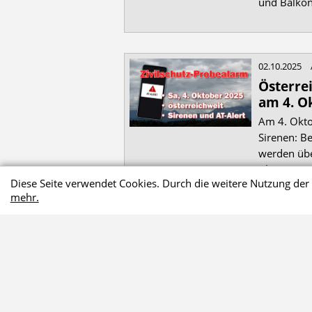
und Balkon
02.10.2025
Österre
am 4. O
Am 4. Okto
Sirenen: B
werden üb
Alert getest
Diese Seite verwendet Cookies. Durch die weitere Nutzung de
mehr.
weitere 
Startseite
Was tun bei
Stromausfall?
Warum eine Website über