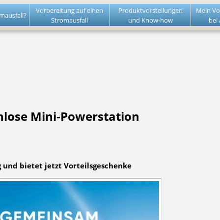
Vorbereitung auf einen
Produktvorstellungen
Mein Vo
mausfall?
Stromausfall
und Know-how
bei
nlose Mini-Powerstation
g und bietet jetzt Vorteilsgeschenke