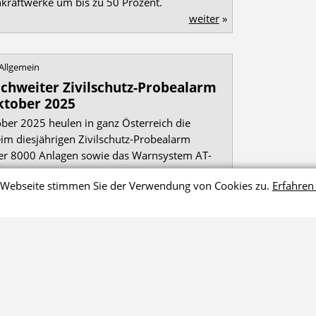
kraftwerke um bis zu 50 Prozent.
weiter
»
Allgemein
ichweiter Zivilschutz-Probealarm
ktober 2025
ber 2025 heulen in ganz Österreich die
eim diesjährigen Zivilschutz-Probealarm
er 8000 Anlagen sowie das Warnsystem AT-
et.
r Webseite stimmen Sie der Verwendung von Cookies zu.
Erfahren 
weiter
»
Nachrichten laden
Vorbereitung auf einen
Produktvorstellungen und
Mein 
Stromausfall
Know-how
Amaz