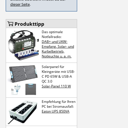
dieser Seite
.
Produkttipp
Das optimale
Notfallradio:
DAB+ und UKW-
Empfang, Solar- und
Kurbelbetrieb,
Notleuchte u. a. m.
Solarpanel für
Kleingeräte mit USB-
C PD 65W & USB-A
QC 3.0
Solar-Panel 110 W
Empfehlung für Ihren
PC bei Strom­ausfall:
Eaton UPS 850VA