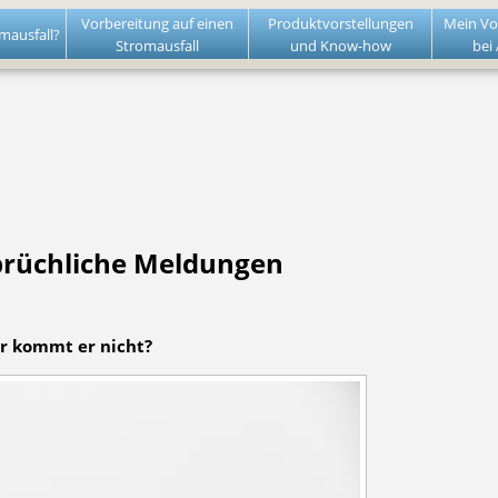
Vorbereitung auf einen
Produktvorstellungen
Mein Vo
mausfall?
Stromausfall
und Know-how
bei
prüchliche Meldungen
r kommt er nicht?