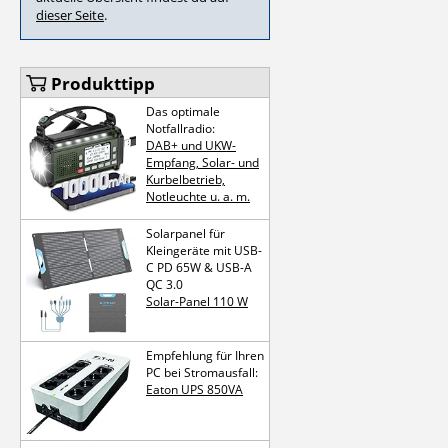
dieser Seite
.
Produkttipp
Das optimale
Notfallradio:
DAB+ und UKW-
Empfang, Solar- und
Kurbelbetrieb,
Notleuchte u. a. m.
Solarpanel für
Kleingeräte mit USB-
C PD 65W & USB-A
QC 3.0
Solar-Panel 110 W
Empfehlung für Ihren
PC bei Strom­ausfall:
Eaton UPS 850VA