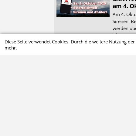
am 4. O
Am 4. Okto
Sirenen: B
werden üb
Alert getest
Diese Seite verwendet Cookies. Durch die weitere Nutzung de
mehr.
weitere 
Startseite
Was tun bei
Stromausfall?
Warum eine Website über
Stromausfall?
Großräumiger
Stromausfall realistisch?
34 Stunden ohne Strom