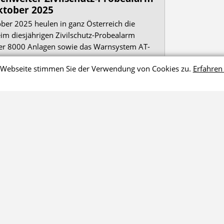
ktober 2025
ber 2025 heulen in ganz Österreich die
eim diesjährigen Zivilschutz-Probealarm
er 8000 Anlagen sowie das Warnsystem AT-
et.
r Webseite stimmen Sie der Verwendung von Cookies zu.
Erfahren 
weiter
»
Nachrichten laden
Vorbereitung auf einen
Produktvorstellungen und
Mein 
Stromausfall
Know-how
Amaz
Checkliste Grund­
Beleuchtung
ausstattung für 8 Stunden
Ernährung
Checkliste Grund­
Wärme / Kühlung
ausstattung 8 bis 24
Notstrom
Stunden
Kommunikation
Checkliste Grund­
Know-how und Sonstiges
ausstattung für mehr als
24 Stunden
Notstrom-Rechner