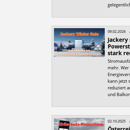
gelegentlic
09.02.2026
Jackery 
Powerst
stark re
Stromausfäl
mehr. Wer 
Energiever
kann jetzt 
reduziert 
und Balkon
02.10.2025
Österre